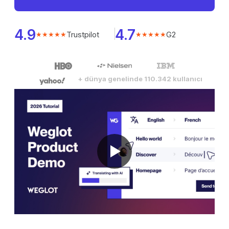
4.9
4.7
Trustpilot
G2
★★★★★
★★★★★
+ dünya genelinde 110.342 kullanıcı