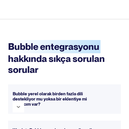
Bubble entegrasyonu
hakkında sıkça sorulan
sorular
Bubble yerel olarak birden fazla dili
destekliyor mu yoksa bir eklentiye mi
ihtiyacım var?
Bubble, kutudan çıktığı haliyle tamamen yerel bir çok dilli
sisteme sahip değildir. Çok dilli mantığı manuel olarak