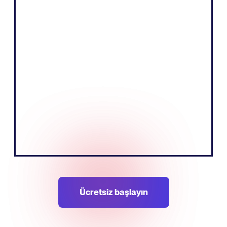
"İşimizin temelinde, etkileyici bir hikaye
anlatarak ve hedef kitlemizi eğiterek ürün
satmak yer alıyor. Avrupa pazarının yerel
dilini konuşarak bunu daha etkili bir
şekilde yapabileceğimize inanıyoruz."
Tobias Nervik
KurucuKurucu Ortak
Ücretsiz başlayın