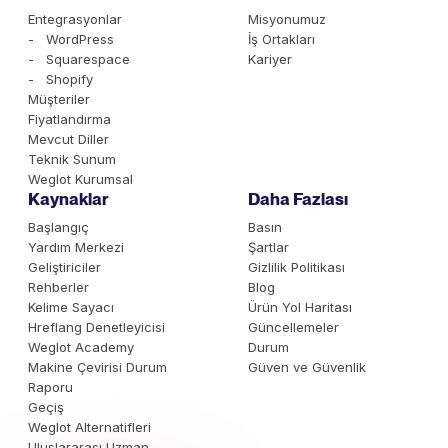
Entegrasyonlar
Misyonumuz
- WordPress
İş Ortakları
- Squarespace
Kariyer
- Shopify
Müşteriler
Fiyatlandırma
Mevcut Diller
Teknik Sunum
Weglot Kurumsal
Kaynaklar
Daha Fazlası
Başlangıç
Basın
Yardım Merkezi
Şartlar
Geliştiriciler
Gizlilik Politikası
Rehberler
Blog
Kelime Sayacı
Ürün Yol Haritası
Hreflang Denetleyicisi
Güncellemeler
Weglot Academy
Durum
Makine Çevirisi Durum
Güven ve Güvenlik
Raporu
Geçiş
Weglot Alternatifleri
Uluslararası Uzman