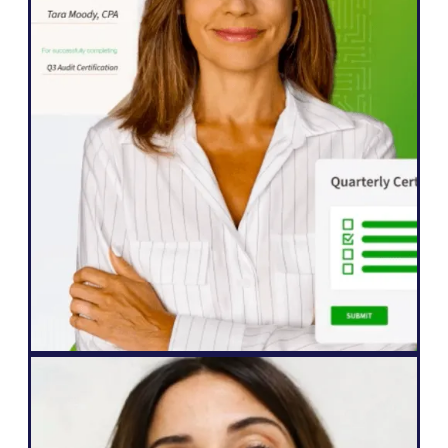
WordPress
Weglot web sitemizi hızlı bir şekilde beş
dile genişletmemizi sağladı. İçeriğimizle
etkileşime geçmek için her zamankinden
daha istekli olan uluslararası kitlemizin
etkileşiminde şimdiden önemli gelişmeler
gördük."
John Springli
Kıdemli Web Sitesi Yöneticisi
Web Ajansı