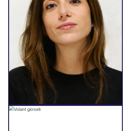
Weglot harika çünkü benim ihtiyaçlarıma
ve müşterilerime vaat edebileceklerime
karşılık geliyor: çok dilli olmanın kolay bir
yolu, web siteleri üzerinde tam özerklik,
daha fazla potansiyel müşteri oluşturma
ve tüm bunları sadece birkaç tıklamayla
yapabilme yeteneği."
Salomé Amar
Kurucu
Shopify