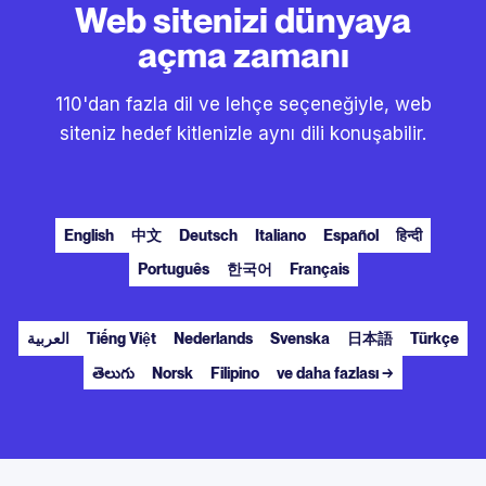
Web sitenizi dünyaya
açma zamanı
110'dan fazla dil ve lehçe seçeneğiyle, web
siteniz hedef kitlenizle aynı dili konuşabilir.
English
中文
Deutsch
Italiano
Español
हिन्दी
Português
한국어
Français
العربية
Tiếng Việt
Nederlands
Svenska
日本語
Türkçe
తెలుగు
Norsk
Filipino
ve daha fazlası →