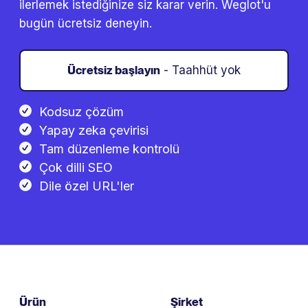
ilerlemek istediğinize siz karar verin. Weglot'u
bugün ücretsiz deneyin.
Ücretsiz başlayın
- Taahhüt yok
Kodsuz çözüm
Yapay zeka çevirisi
Tam düzenleme kontrolü
Çok dilli SEO
Dile özel URL'ler
Ürün
Şirket