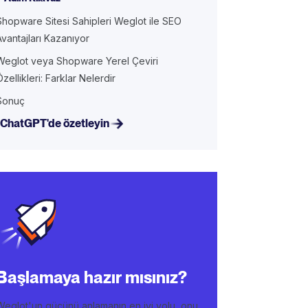
Shopware Sitesi Sahipleri Weglot ile SEO
Avantajları Kazanıyor
Weglot veya Shopware Yerel Çeviri
Özellikleri: Farklar Nelerdir
Sonuç
ChatGPT'de özetleyin
Başlamaya hazır mısınız?
Weglot'un gücünü anlamanın en iyi yolu, onu