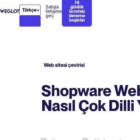
14
Satışla
günlük
Türkçe
iletişime
ücretsiz
geç
deneme
başlatın
Web sitesi çevirisi
Shopware Web
Nasıl Çok Dilli 