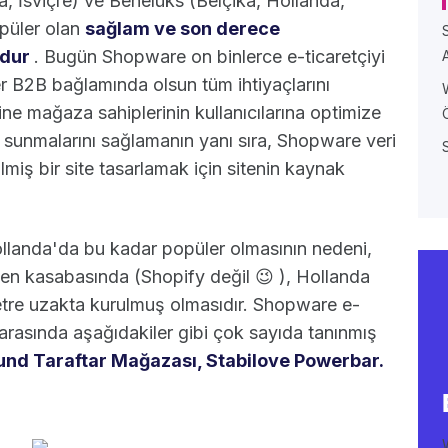
İsviçre) ve Benelüks (Belçika, Hollanda,
püler olan
sağlam ve son derece
udur
. Bugün Shopware on binlerce e-ticaretçiyi
r B2B bağlamında olsun tüm ihtiyaçlarını
ne mağaza sahiplerinin kullanıcılarına optimize
mi sunmalarını sağlamanın yanı sıra, Shopware veri
miş bir site tasarlamak için sitenin kaynak
llanda'da bu kadar popüler olmasının nedeni,
en kasabasında (Shopify değil 😉 ), Hollanda
etre uzakta kurulmuş olmasıdır. Shopware e-
arasında aşağıdakiler gibi çok sayıda tanınmış
und Taraftar Mağazası
,
Stabilo
ve
Powerbar
.