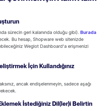
uşturun
da sürecin geri kalanında olduğu gibi).
Burada
kecek. Bu hesap, Shopware web sitenizde
etebileceğiniz Weglot Dashboard'a erişmenizi
liştirmek İçin Kullandığınız
ksınız, ancak endişelenmeyin, sadece aşağı
rekecek.
lemek İstediğiniz Dil(ler)i Belirtin