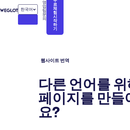
무
영
료
업
체
한국어
팀
험
문
시
의
작
하
기
웹사이트 번역
다른 언어를 위
페이지를 만들
요?