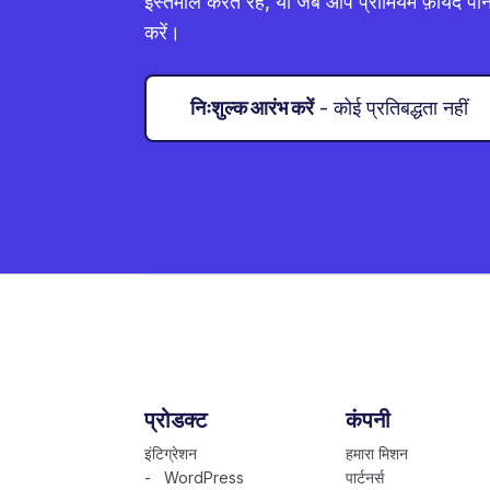
इस्तेमाल करते रहें, या जब आप प्रीमियम फ़ायदे पाने
करें।
निःशुल्क आरंभ करें
- कोई प्रतिबद्धता नहीं
प्रोडक्ट
कंपनी
इंटिग्रेशन
हमारा मिशन
- WordPress
पार्टनर्स