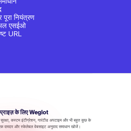
समाधान
द
 पूरा नियंत्रण
गुअल एसईओ
िष्ट URL
रप्राइज़ के लिए Weglot
 सुरक्षा, कस्टम इंटीग्रेशन, गारंटीड अपटाइम और भी बहुत कुछ के
क दमदार और स्केलेबल वेबसाइट अनुवाद समाधान खोजें।