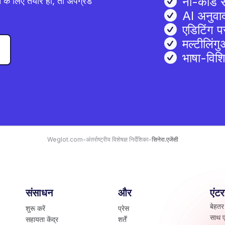
नो-कोड 
 के लिए तैयार हों, तो अपग्रेड
AI अनुवा
एडिटिंग पर
मल्टीलिं
भाषा-विश
Weglot.com
-
अंतर्राष्ट्रीय विशेषज्ञ निर्देशिका
-
सिनेरा.एजेंसी
संसाधन
और
एंट
बेहतर
शुरू करें
प्रेस
साथ ए
सहायता केंद्र
शर्तें