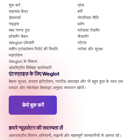
शुरू करें
प्रेस
सहायता केंद्र
शर्तें
डेवलपर्स
गोपनीयता नीति
गाइड्स
ब्लॉग
शब्द गणना टूल
प्रोडक्ट रोडमैप
हरेफ़्लैंग चेकर
चेंजलॉग
Weglot एकेडमी
स्टेटस
मशीन ट्रांसलेशन रिपोर्ट की स्थिति
भरोसा और सुरक्षा
माइग्रेशन
Weglot के विकल्प
अंतर्राष्ट्रीय विशेषज्ञ डायरेक्टरी
एंटरप्राइज़ के लिए Weglot
बेहतर सुरक्षा, कस्टम इंटीग्रेशन, गारंटीड अपटाइम और भी बहुत कुछ के साथ एक
दमदार और स्केलेबल वेबसाइट अनुवाद समाधान खोजें।
डेमो बुक करें
हमारे न्यूज़लेटर की सदस्यता लें
अंतरराष्ट्रीय विपणन अभियानों, रुझानों और महत्वपूर्ण जानकारियों से अवगत रहें।