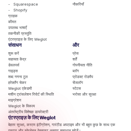
- Squarespace
नौकरियाँ
- Shopify
ग्राहक
कीमत
उपलब्ध भाषाएँ
तकनीकी प्रस्तुति
एंटरप्राइज़ के लिए Weglot
संसाधन
और
शुरू करें
प्रेस
सहायता केंद्र
शर्तें
डेवलपर्स
गोपनीयता नीति
गाइड्स
ब्लॉग
शब्द गणना टूल
प्रोडक्ट रोडमैप
हरेफ़्लैंग चेकर
चेंजलॉग
Weglot एकेडमी
स्टेटस
मशीन ट्रांसलेशन रिपोर्ट की स्थिति
भरोसा और सुरक्षा
माइग्रेशन
Weglot के विकल्प
अंतर्राष्ट्रीय विशेषज्ञ डायरेक्टरी
एंटरप्राइज़ के लिए Weglot
बेहतर सुरक्षा, कस्टम इंटीग्रेशन, गारंटीड अपटाइम और भी बहुत कुछ के साथ एक
दमदार और स्केलेबल वेबसाइट अनुवाद समाधान खोजें।