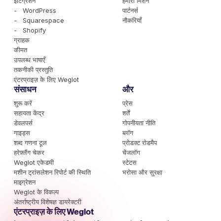
इंटिग्रेशन
हमारा मिशन
- WordPress
पार्टनर्स
- Squarespace
नौकरियाँ
- Shopify
ग्राहक
कीमत
उपलब्ध भाषाएँ
तकनीकी प्रस्तुति
एंटरप्राइज़ के लिए Weglot
संसाधन
और
शुरू करें
प्रेस
सहायता केंद्र
शर्तें
डेवलपर्स
गोपनीयता नीति
गाइड्स
ब्लॉग
शब्द गणना टूल
प्रोडक्ट रोडमैप
हरेफ़्लैंग चेकर
चेंजलॉग
Weglot एकेडमी
स्टेटस
मशीन ट्रांसलेशन रिपोर्ट की स्थिति
भरोसा और सुरक्षा
माइग्रेशन
Weglot के विकल्प
अंतर्राष्ट्रीय विशेषज्ञ डायरेक्टरी
एंटरप्राइज़ के लिए Weglot