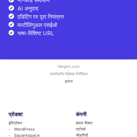
नो-कोड समाधान
AI अनुवाद
एडिटिंग पर पूरा नियंत्रण
मल्टीलिंगुअल एसईओ
भाषा-विशिष्ट URL
Weglot.com
-
अंतर्राष्ट्रीय विशेषज्ञ निर्देशिका
-
इलाज
प्रोडक्ट
कंपनी
इंटिग्रेशन
हमारा मिशन
- WordPress
पार्टनर्स
- Squarespace
नौकरियाँ