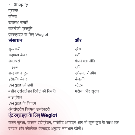
- Shopify
ग्राहक
कीमत
उपलब्ध भाषाएँ
तकनीकी प्रस्तुति
एंटरप्राइज़ के लिए Weglot
संसाधन
और
शुरू करें
प्रेस
सहायता केंद्र
शर्तें
डेवलपर्स
गोपनीयता नीति
गाइड्स
ब्लॉग
शब्द गणना टूल
प्रोडक्ट रोडमैप
हरेफ़्लैंग चेकर
चेंजलॉग
Weglot एकेडमी
स्टेटस
मशीन ट्रांसलेशन रिपोर्ट की स्थिति
भरोसा और सुरक्षा
माइग्रेशन
Weglot के विकल्प
अंतर्राष्ट्रीय विशेषज्ञ डायरेक्टरी
एंटरप्राइज़ के लिए Weglot
बेहतर सुरक्षा, कस्टम इंटीग्रेशन, गारंटीड अपटाइम और भी बहुत कुछ के साथ एक
दमदार और स्केलेबल वेबसाइट अनुवाद समाधान खोजें।