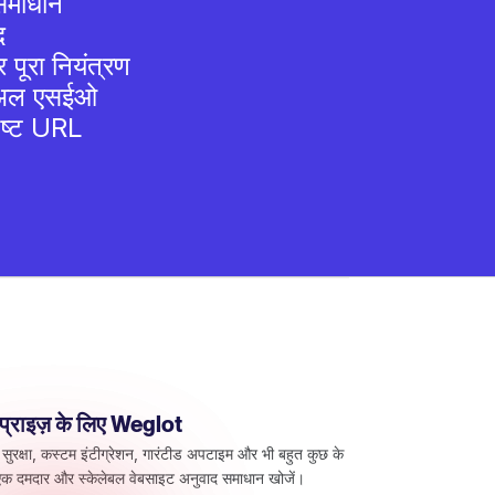
समाधान
द
 पूरा नियंत्रण
गुअल एसईओ
िष्ट URL
रप्राइज़ के लिए Weglot
 सुरक्षा, कस्टम इंटीग्रेशन, गारंटीड अपटाइम और भी बहुत कुछ के
क दमदार और स्केलेबल वेबसाइट अनुवाद समाधान खोजें।