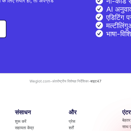
नो-कोड 
 के लिए तैयार हों, तो अपग्रेड
AI अनुवा
एडिटिंग पर
मल्टीलिं
भाषा-विश
Weglot.com
-
अंतर्राष्ट्रीय विशेषज्ञ निर्देशिका
-
बाइट47
संसाधन
और
एंट
बेहतर
शुरू करें
प्रेस
साथ ए
सहायता केंद्र
शर्तें