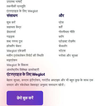
उपलब्ध भाषाएँ
तकनीकी प्रस्तुति
एंटरप्राइज़ के लिए Weglot
संसाधन
और
शुरू करें
प्रेस
सहायता केंद्र
शर्तें
डेवलपर्स
गोपनीयता नीति
गाइड्स
ब्लॉग
शब्द गणना टूल
प्रोडक्ट रोडमैप
हरेफ़्लैंग चेकर
चेंजलॉग
Weglot एकेडमी
स्टेटस
मशीन ट्रांसलेशन रिपोर्ट की स्थिति
भरोसा और सुरक्षा
माइग्रेशन
Weglot के विकल्प
अंतर्राष्ट्रीय विशेषज्ञ डायरेक्टरी
एंटरप्राइज़ के लिए Weglot
बेहतर सुरक्षा, कस्टम इंटीग्रेशन, गारंटीड अपटाइम और भी बहुत कुछ के साथ एक
दमदार और स्केलेबल वेबसाइट अनुवाद समाधान खोजें।
डेमो बुक करें