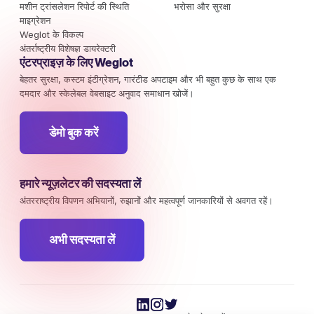
मशीन ट्रांसलेशन रिपोर्ट की स्थिति
भरोसा और सुरक्षा
माइग्रेशन
Weglot के विकल्प
अंतर्राष्ट्रीय विशेषज्ञ डायरेक्टरी
एंटरप्राइज़ के लिए Weglot
बेहतर सुरक्षा, कस्टम इंटीग्रेशन, गारंटीड अपटाइम और भी बहुत कुछ के साथ एक
दमदार और स्केलेबल वेबसाइट अनुवाद समाधान खोजें।
डेमो बुक करें
हमारे न्यूज़लेटर की सदस्यता लें
अंतरराष्ट्रीय विपणन अभियानों, रुझानों और महत्वपूर्ण जानकारियों से अवगत रहें।
अभी सदस्यता लें