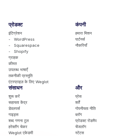
प्रोडक्ट
कंपनी
इंटिग्रेशन
हमारा मिशन
- WordPress
पार्टनर्स
- Squarespace
नौकरियाँ
- Shopify
ग्राहक
कीमत
उपलब्ध भाषाएँ
तकनीकी प्रस्तुति
एंटरप्राइज़ के लिए Weglot
संसाधन
और
शुरू करें
प्रेस
सहायता केंद्र
शर्तें
डेवलपर्स
गोपनीयता नीति
गाइड्स
ब्लॉग
शब्द गणना टूल
प्रोडक्ट रोडमैप
हरेफ़्लैंग चेकर
चेंजलॉग
Weglot एकेडमी
स्टेटस