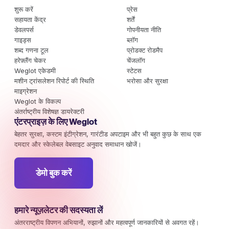
शुरू करें
प्रेस
सहायता केंद्र
शर्तें
डेवलपर्स
गोपनीयता नीति
गाइड्स
ब्लॉग
शब्द गणना टूल
प्रोडक्ट रोडमैप
हरेफ़्लैंग चेकर
चेंजलॉग
Weglot एकेडमी
स्टेटस
मशीन ट्रांसलेशन रिपोर्ट की स्थिति
भरोसा और सुरक्षा
माइग्रेशन
Weglot के विकल्प
अंतर्राष्ट्रीय विशेषज्ञ डायरेक्टरी
एंटरप्राइज़ के लिए Weglot
बेहतर सुरक्षा, कस्टम इंटीग्रेशन, गारंटीड अपटाइम और भी बहुत कुछ के साथ एक
दमदार और स्केलेबल वेबसाइट अनुवाद समाधान खोजें।
डेमो बुक करें
हमारे न्यूज़लेटर की सदस्यता लें
अंतरराष्ट्रीय विपणन अभियानों, रुझानों और महत्वपूर्ण जानकारियों से अवगत रहें।