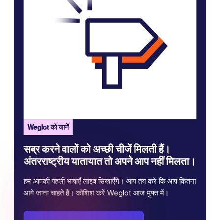
Weglot को जानें
सब्र करने वालों को अच्छी चीजें मिलती हैं।
अंतरराष्ट्रीय यातायात तो अपने आप नहीं मिलता।
हम आपकी पहली भाषाएँ लाइव सिखाएँगे। आप तय करें कि आप कितना
आगे जाना चाहते हैं। कोशिश करें Weglot आज मुफ्त में।