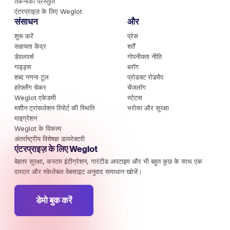
तकनीकी प्रस्तुति
एंटरप्राइज़ के लिए Weglot
संसाधन
और
शुरू करें
प्रेस
सहायता केंद्र
शर्तें
डेवलपर्स
गोपनीयता नीति
गाइड्स
ब्लॉग
शब्द गणना टूल
प्रोडक्ट रोडमैप
हरेफ़्लैंग चेकर
चेंजलॉग
Weglot एकेडमी
स्टेटस
मशीन ट्रांसलेशन रिपोर्ट की स्थिति
भरोसा और सुरक्षा
माइग्रेशन
Weglot के विकल्प
अंतर्राष्ट्रीय विशेषज्ञ डायरेक्टरी
एंटरप्राइज़ के लिए Weglot
बेहतर सुरक्षा, कस्टम इंटीग्रेशन, गारंटीड अपटाइम और भी बहुत कुछ के साथ एक
दमदार और स्केलेबल वेबसाइट अनुवाद समाधान खोजें।
डेमो बुक करें