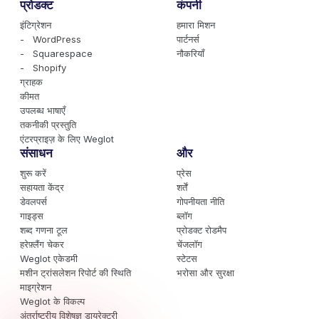
प्रोडक्ट
कंपनी
इंटिग्रेशन
हमारा मिशन
- WordPress
पार्टनर्स
- Squarespace
नौकरियाँ
- Shopify
ग्राहक
कीमत
उपलब्ध भाषाएँ
तकनीकी प्रस्तुति
एंटरप्राइज़ के लिए Weglot
संसाधन
और
शुरू करें
प्रेस
सहायता केंद्र
शर्तें
डेवलपर्स
गोपनीयता नीति
गाइड्स
ब्लॉग
शब्द गणना टूल
प्रोडक्ट रोडमैप
हरेफ़्लैंग चेकर
चेंजलॉग
Weglot एकेडमी
स्टेटस
मशीन ट्रांसलेशन रिपोर्ट की स्थिति
भरोसा और सुरक्षा
माइग्रेशन
Weglot के विकल्प
अंतर्राष्ट्रीय विशेषज्ञ डायरेक्टरी