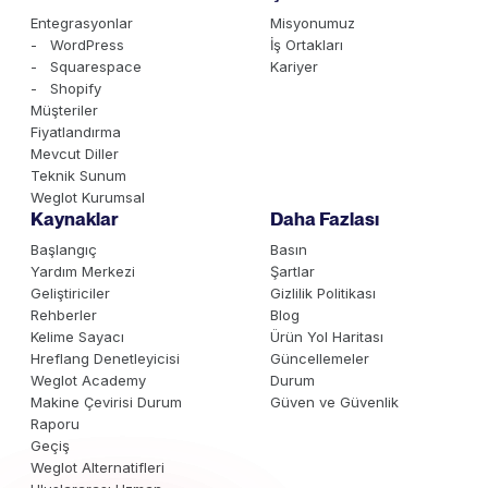
Entegrasyonlar
Misyonumuz
- WordPress
İş Ortakları
- Squarespace
Kariyer
- Shopify
Müşteriler
Fiyatlandırma
Mevcut Diller
Teknik Sunum
Weglot Kurumsal
Kaynaklar
Daha Fazlası
Başlangıç
Basın
Yardım Merkezi
Şartlar
Geliştiriciler
Gizlilik Politikası
Rehberler
Blog
Kelime Sayacı
Ürün Yol Haritası
Hreflang Denetleyicisi
Güncellemeler
Weglot Academy
Durum
Makine Çevirisi Durum
Güven ve Güvenlik
Raporu
Geçiş
Weglot Alternatifleri