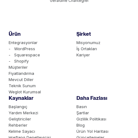
Géraldine Chantegrel
Ürün
Şirket
Entegrasyonlar
Misyonumuz
- WordPress
İş Ortakları
- Squarespace
Kariyer
- Shopify
Müşteriler
Fiyatlandırma
Mevcut Diller
Teknik Sunum
Weglot Kurumsal
Kaynaklar
Daha Fazlası
Başlangıç
Basın
Yardım Merkezi
Şartlar
Geliştiriciler
Gizlilik Politikası
Rehberler
Blog
Kelime Sayacı
Ürün Yol Haritası
Hreflang Denetleyicisi
Güncellemeler