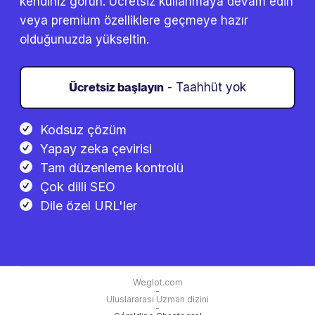
kendiniz görün. Ücretsiz kullanmaya devam edin
veya premium özelliklere geçmeye hazır
olduğunuzda yükseltin.
Ücretsiz başlayın
- Taahhüt yok
Kodsuz çözüm
Yapay zeka çevirisi
Tam düzenleme kontrolü
Çok dilli SEO
Dile özel URL'ler
Weglot.com
-
Uluslararası Uzman dizini
-