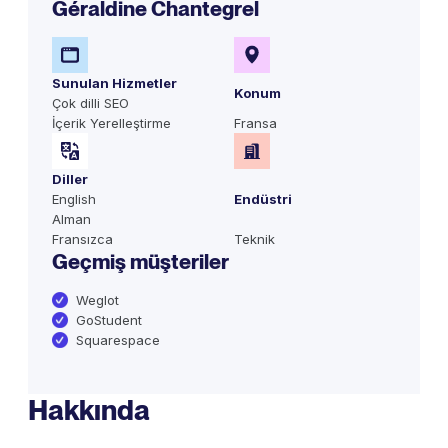
Géraldine Chantegrel
Sunulan Hizmetler
Konum
Çok dilli SEO
İçerik Yerelleştirme
Fransa
Diller
English
Endüstri
Alman
Fransızca
Teknik
Geçmiş müşteriler
Weglot
GoStudent
Squarespace
Hakkında