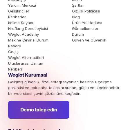
Yardım Merkezi
Şartlar
Geliştiriciler
Gizlilik Politikası
Rehberler
Blog
Kelime Sayacı
Ürün Yol Haritası
Hreflang Denetleyicisi
Güncellemeler
Weglot Academy
Durum
Makine Çevirisi Durum
Güven ve Güvenlik
Raporu
Geçiş
Weglot Alternatifleri
Uluslararası Uzman
Rehberi
Weglot Kurumsal
Gelişmiş güvenlik, özel entegrasyonlar, kesintisiz çalışma
garantisi ve çok daha fazlasını sunan, güçlü ve ölçeklenebilir
bir web sitesi çeviri çözümünü keşfedin.
Demo talep edin