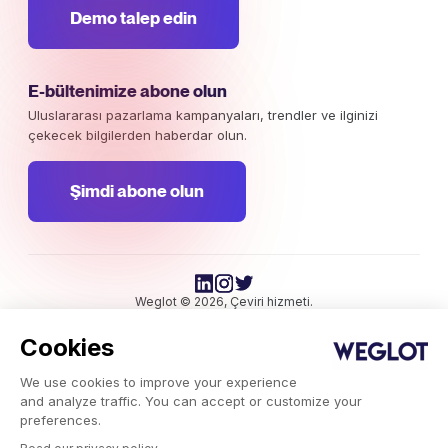
Demo talep edin
E-bültenimize abone olun
Uluslararası pazarlama kampanyaları, trendler ve ilginizi
çekecek bilgilerden haberdar olun.
Şimdi abone olun
Weglot © 2026, Çeviri hizmeti.
Telif hakkı © 2026 Weglot Tüm hakları saklıdır.
Cookies
We use cookies to improve your experience
and analyze traffic. You can accept or customize your
preferences.