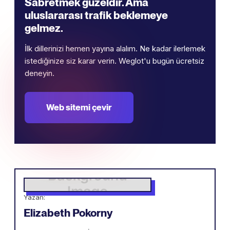
Sabretmek güzeldir. Ama
uluslararası trafik beklemeye
gelmez.
İlk dillerinizi hemen yayına alalım. Ne kadar ilerlemek
istediğinize siz karar verin. Weglot'u bugün ücretsiz
deneyin.
Web sitemi çevir
Yazan:
Elizabeth Pokorny