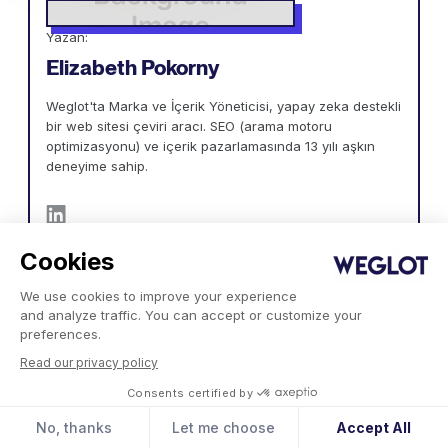
Yazan:
Elizabeth Pokorny
Weglot'ta Marka ve İçerik Yöneticisi, yapay zeka destekli
bir web sitesi çeviri aracı. SEO (arama motoru
optimizasyonu) ve içerik pazarlamasında 13 yılı aşkın
deneyime sahip.
Cookies
We use cookies to improve your experience
and analyze traffic. You can accept or customize your
preferences.
Read our privacy policy
Consents certified by
Ürün
Şirket
No, thanks
Let me choose
Accept All
Entegrasyonlar
Misyonumuz