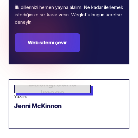
İlk dillerinizi hemen yayına alalım. Ne kadar ilerlemek
istediğinize siz karar verin. Weglot'u bugün ücretsiz
deneyin.
Web sitemi çevir
Yazan:
Jenni McKinnon