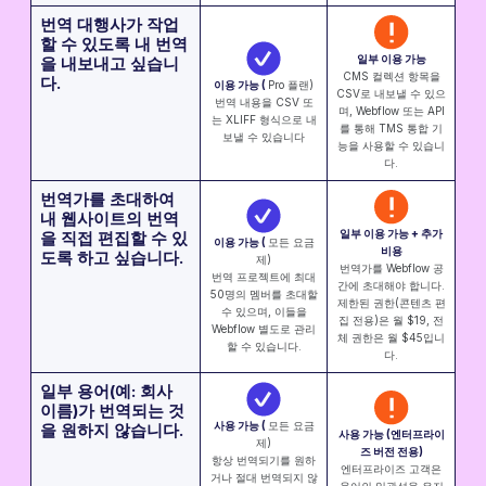
번역 대행사가 작업
할 수 있도록 내 번역
일부 이용 가능
을 내보내고 싶습니
CMS 컬렉션 항목을
다.
이용 가능 (
Pro 플랜)
CSV로 내보낼 수 있으
번역 내용을 CSV 또
며, Webflow 또는 API
는 XLIFF 형식으로 내
를 통해 TMS 통합 기
보낼 수 있습니다
능을 사용할 수 있습니
다.
번역가를 초대하여
내 웹사이트의 번역
일부 이용 가능 + 추가
을 직접 편집할 수 있
이용 가능 (
모든 요금
비용‍
도록 하고 싶습니다.
제)
번역가를 Webflow 공
번역 프로젝트에 최대
간에 초대해야 합니다.
50명의 멤버를 초대할
제한된 권한(콘텐츠 편
수 있으며, 이들을
집 전용)은 월 $19, 전
Webflow 별도로 관리
체 권한은 월 $45입니
할 수 있습니다.
다.
일부 용어(예: 회사
이름)가 번역되는 것
사용 가능 (
모든 요금
을 원하지 않습니다.
사용 가능 (엔터프라이
제)
즈 버전 전용)
항상 번역되기를 원하
엔터프라이즈 고객은
거나 절대 번역되지 않
용어의 일관성을 유지