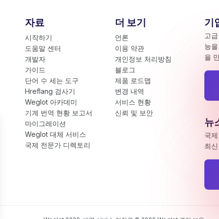
자료
더 보기
기업
고급
시작하기
언론
능을
도움말 센터
이용 약관
을 
개발자
개인정보 처리방침
가이드
블로그
단어 수 세는 도구
제품 로드맵
Hreflang 검사기
변경 내역
Weglot 아카데미
서비스 현황
기계 번역 현황 보고서
신뢰 및 보안
뉴
마이그레이션
Weglot 대체 서비스
국제
국제 전문가 디렉토리
최신