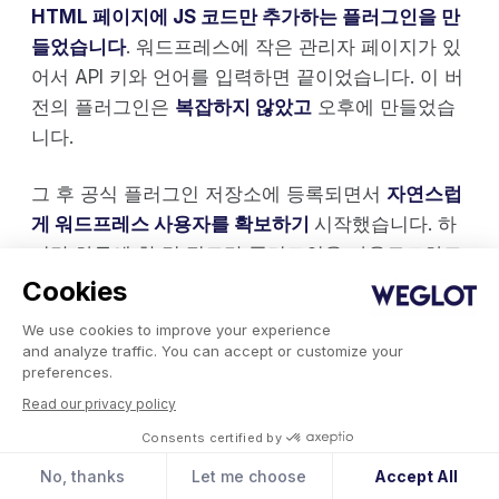
HTML 페이지에 JS 코드만 추가하는 플러그인을 만
들었습니다
. 워드프레스에 작은 관리자 페이지가 있
어서 API 키와 언어를 입력하면 끝이었습니다. 이 버
전의 플러그인은
복잡하지 않았고
오후에 만들었습
니다.
그 후 공식 플러그인 저장소에 등록되면서
자연스럽
게 워드프레스 사용자를 확보하기
시작했습니다. 하
지만 하루에 한 명 정도만 플러그인을 다운로드하고
유지하지 않는 경우가 많았습니다. 그래서 테스터/사
Cookies
용자는 여전히 수작업으로 이메일을 보내야 했습니
We use cookies to improve your experience
다.
and analyze traffic. You can accept or customize your
preferences.
누군가 플러그인을 설치할 때마다 저희는 그 사람의
Read our privacy policy
모든 움직임을 추적했습니다. 그들은 그것을 사용하
Consents certified by
고 있었나요? 그리고 어떻게?
사용자가 구독한 후
No, thanks
Let me choose
Accept All
(물론 자동화된 것은 없었고 수동으로) +1일, +3일