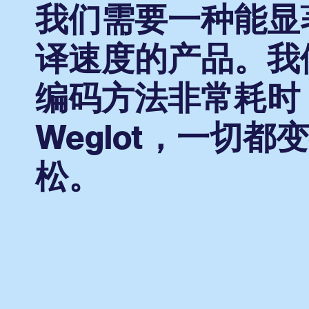
我们需要一种能显
译速度的产品。我
编码方法非常耗时
Weglot，一切
松。