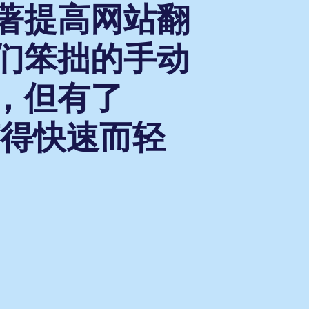
著提高网站翻
们笨拙的手动
，但有了
都变得快速而轻