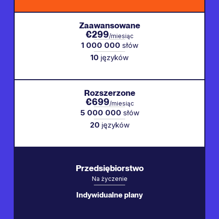
Zaawansowane
€299
/miesiąc
1 000 000
słów
10
języków
Rozszerzone
€699
/miesiąc
5 000 000
słów
20
języków
Przedsiębiorstwo
Na życzenie
Indywidualne plany