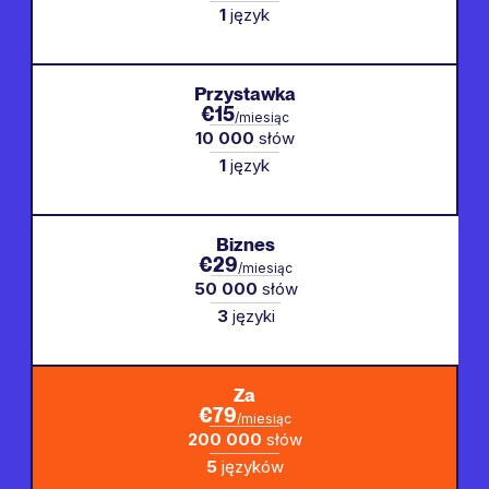
1
język
Przystawka
€15
/miesiąc
10 000
słów
1
język
Biznes
€29
/miesiąc
50 000
słów
3
języki
Za
€79
/miesiąc
200 000
słów
5
języków