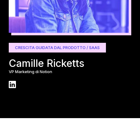
CRESCITA GUIDATA DAL PRODOTTO / SAAS
S
Camille Ricketts
B
VP Marketing di Notion
CEO 