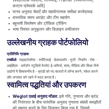
Webflow वर्डप्रेस, शॉपिफाई, Framer (स्क्वायरस्पेस,
कस्टम फ्रेमवर्क आदि)
मानव अनुवाद सेवाएँ और सहयोगात्मक समीक्षा कार्यप्रवाह
वास्तविक समय अपडेट और टीम सहयोग
बहुभाषी विश्लेषण और ट्रैफ़िक ट्रैकिंग
भाषा स्विचर अनुकूलन और डिज़ाइन लचीलापन
उल्लेखनीय ग्राहक पोर्टफोलियो
प्रतिनिधि ग्राहक:
एचबीओ
· माइक्रोसॉफ्ट · स्पॉटिफाई · डेकाथलॉन · मुजी · निकॉन · रोश ·
आईबीएम · अमेज़ॅन स्टूडियो वेग्लोट ई-कॉमर्स, सास, मीडिया और शिक्षा जैसे
उद्योगों में विश्वसनीय है - ब्रांडों को नए बाजारों में लॉन्च करने, स्केल करने
और लगातार बने रहने में मदद करता है।
स्वामित्व पद्धतियां और उपकरण
Weglot एआई अनुवाद मॉडल:
इसे गति, गुणवत्ता और ब्रांड
की निरंतरता के बीच पारंपरिक अनुवाद गुणवत्ता संबंधी समझौतों
को समाप्त करने के लिए डिज़ाइन किया गया है, जिससे