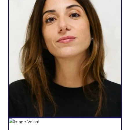
Agence web
« Weglot est fantastique. L'outil
correspond à mes besoins, et je peux
promettre à mes clients un moyen simple
d'ajouter des langues à leur site, une
maîtrise totale sur leurs traductions en
toute autonomie, davantage de leads, et
tout cela en quelques clics seulement. »
Salomé Amar
Fondatrice