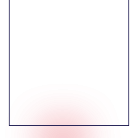
Shopify
« Notre cœur de métier consiste à vendre
des produits en racontant une histoire
captivante et en éduquant notre clientèle.
Nous sommes convaincus que nous
pourrons le faire plus efficacement en
parlant les langues locales de nos
marchés européens. »
Tobias Nervik
Fondateur Cofondateur