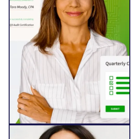
WordPress
« Weglot nous a permis de déployer
rapidement notre site web en cinq
langues. Nous avons déjà constaté des
améliorations significatives dans
l'engagement de nos publics
internationaux, qui se montrent plus
intéressés que jamais par nos contenus.
»
John Springli
Gestionnaire principal de sites web