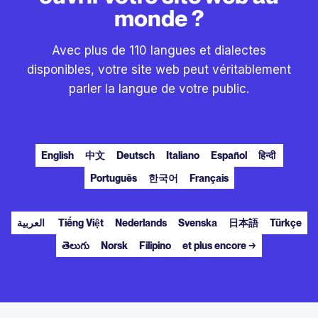
monde ?
Avec plus de 110 langues et dialectes
disponibles, votre site web peut véritablement
parler la langue de votre public.
English
中文
Deutsch
Italiano
Español
हिन्दी
Português
한국어
Français
العربية
Tiếng Việt
Nederlands
Svenska
日本語
Türkçe
తెలుగు
Norsk
Filipino
et plus encore →