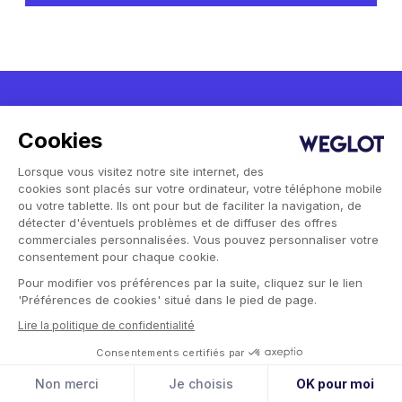
Cookies
Lorsque vous visitez notre site internet, des
cookies sont placés sur votre ordinateur, votre téléphone mobile
ou votre tablette. Ils ont pour but de faciliter la navigation, de
détecter d'éventuels problèmes et de diffuser des offres
commerciales personnalisées. Vous pouvez personnaliser votre
consentement pour chaque cookie.
Tout vient à point à qui sait
Pour modifier vos préférences par la suite, cliquez sur le lien
attendre. Sauf le trafic
'Préférences de cookies' situé dans le pied de page.
international.
Lire la politique de confidentialité
Consentements certifiés par
Nous mettons en ligne vos premières versions
Non merci
Je choisis
OK pour moi
traduites. Vous décidez jusqu'où vous voulez