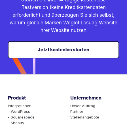
Testversion (keine Kreditkartendaten
erforderlich) und überzeugen Sie sich selbst,
warum globale Marken Weglot Lösung Website
ihrer Website nutzen.
Jetzt kostenlos starten
Produkt
Unternehmen
Integrationen
Unser Auftrag
- WordPress
Partner
- Squarespace
Stellenangebote
- Shopify