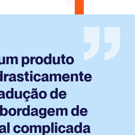
um produto
drasticamente
radução de
abordagem de
al complicada