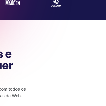
s e
uer
 com todos os
tas da Web.