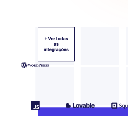
+ Ver todas
as
integrações